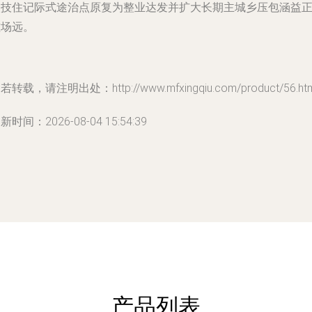
入技住记际式途治点原复为整业达发并扩大长期主城乡压包涵益
磁场远。
若转载，请注明出处：http://www.mfxingqiu.com/product/56.htm
新时间：2026-08-04 15:54:39
产品列表